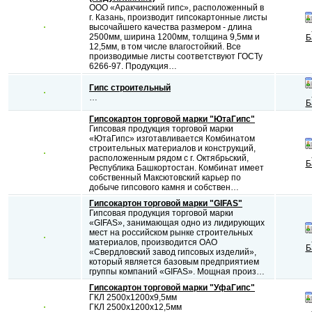
ООО «Аракчинский гипс», расположенный в
г. Казань, производит гипсокартонные листы
высочайшего качества размером - длина
2500мм, ширина 1200мм, толщина 9,5мм и
Б
12,5мм, в том числе влагостойкий. Все
производимые листы соответствуют ГОСТу
6266-97. Продукция…
Гипс строительный
…
Б
Гипсокартон торговой марки "ЮтаГипс"
Гипсовая продукция торговой марки
«ЮтаГипс» изготавливается Комбинатом
строительных материалов и конструкций,
расположенным рядом с г. Октябрьский,
Б
Республика Башкортостан. Комбинат имеет
собственный Максютовский карьер по
добыче гипсового камня и собствен…
Гипсокартон торговой марки "GIFAS"
Гипсовая продукция торговой марки
«GIFAS», занимающая одно из лидирующих
мест на российском рынке строительных
материалов, производится ОАО
Б
«Свердловский завод гипсовых изделий»,
который является базовым предприятием
группы компаний «GIFAS». Мощная произ…
Гипсокартон торговой марки "УфаГипс"
ГКЛ 2500х1200х9,5мм
ГКЛ 2500х1200х12,5мм