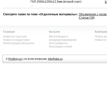
ГКЛ 2500х1200х12,5мм (второй сорт)
Б
…
Смотрите также по теме «Отделочные материалы»:
Объявления с доск
Статьи (19)
Главная
Каталог
Компани
Новости портала
Вентиляция и
Поиск к
Новости индустрии
кондиционирование
Новости
Регистрация абонента
Инструменты
Изоляция и клеи
©
ProStroy.su
| по всем вопросам:
info@okis.ru