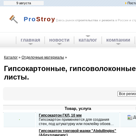
9 августа
Пост
Pro
Stroy
|
весь рынок
строительства
и
ремонта
в России и ст
главная
новости
каталог
компании
Каталог
»
Отделочные материалы
»
Гипсокартонные, гипсоволоконные
листы.
Товар, услуга
Гипсокартон ГКЛ, 10 мм
Д
Гипсокартон применяется для создания
стен, под штукатурку или поклейку обоев…
Гипсокартон торговой марки "Abdullingips"
(Абдуллингипс)