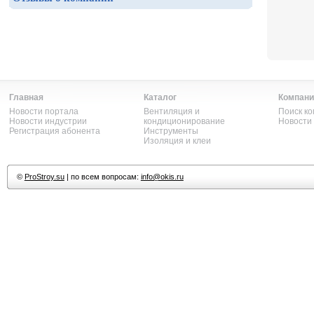
Главная
Каталог
Компани
Новости портала
Вентиляция и
Поиск к
Новости индустрии
кондиционирование
Новости
Регистрация абонента
Инструменты
Изоляция и клеи
©
ProStroy.su
| по всем вопросам:
info@okis.ru