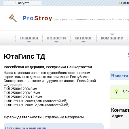
9 августа
Пост
Pro
Stroy
|
весь рынок
строительства
и
ремонта
в России и ст
главная
новости
каталог
компании
ЮтаГипс ТД
Российская Федерация, Республика Башкортостан
Наша компания является крупнейшим поставщиком
Новости
строительно-отделочных материалов в Республике
Башкортостан а также и в других регионах в Российской
Федерации.
ГКЛ 2500х1200х8мм
Спи
ГКЛ 2500х1200х9,5мм
ГКЛ 2500х1200х12,5мм
ГКЛВ 2500х1200х9,5мм (влагостойкий)
ГКЛВ 2500х1200х12,5мм (влагостойкий)
Контак
Адрес
Сферы деятальности:
Отделочные материалы
Отзывы о компании