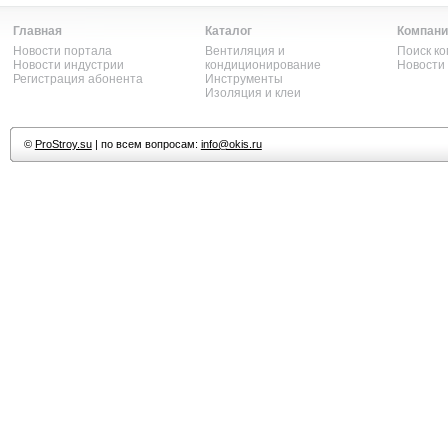
Главная
Каталог
Компани
Новости портала
Вентиляция и
Поиск к
Новости индустрии
кондиционирование
Новости
Регистрация абонента
Инструменты
Изоляция и клеи
©
ProStroy.su
| по всем вопросам:
info@okis.ru