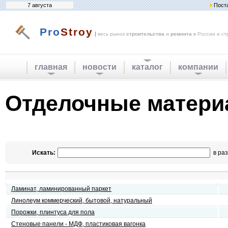
7 августа
Пост
Pro
Stroy
|
весь рынок
строительства
и
ремонта
в России и ст
главная
новости
каталог
компании
Отделочные матер
Искать:
в раз
Ламинат, ламинированный паркет
Линолеум коммерческий, бытовой, натуральный
Порожки, плинтуса для пола
Стеновые панели - МДФ, пластиковая вагонка