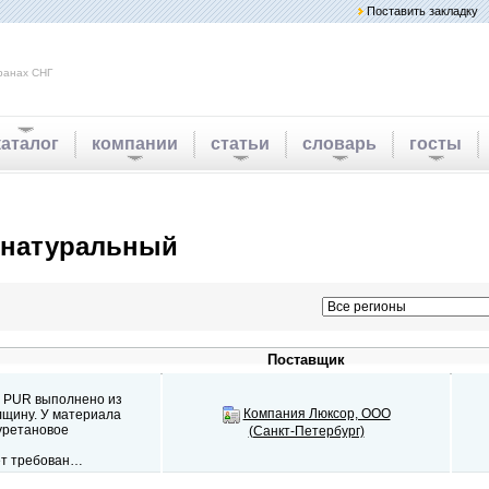
Поставить закладку
ранах СНГ
каталог
компании
статьи
словарь
госты
 натуральный
Поставщик
0 PUR выполнено из
Компания Люксор, ООО
лщину. У материала
уретановое
(Санкт-Петербург)
ет требован…