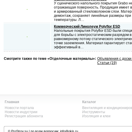
У сценического напольного покрытия Grabo не
отражающая поверхность. Продукция имеет в
и армированный стекловолокном слои. Матери
демонтаж, сохраняет линейные размеры при
температуры. Л…
Коммерческий Линолеум Polyflor ESD
Напольные покрытия Polyflor ESD были спец
для борьбы с электростатическим разрядом в
равномерному потоку статического электриче
точке заземления. Материал гарантирует ст
эффективный в…
Смотрите также по теме «Отделочные материалы»:
Объявления с доск
Статьи (19)
Главная
Каталог
Новости портала
Вентиляция и кондициониро
Новости индустрии
Инструменты
Регистрация абонента
Изоляция и клеи
©
ProStroy.su
| по всем вопросам:
info@okis.ru