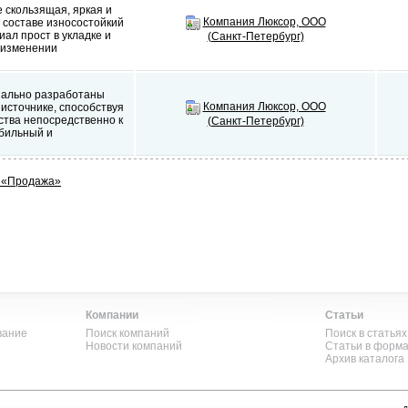
 скользящая, яркая и
Компания Люксор, ООО
 составе износостойкий
ал прост в укладке и
(Санкт-Петербург)
 изменении
иально разработаны
Компания Люксор, ООО
 источнике, способствуя
ства непосредственно к
(Санкт-Петербург)
абильный и
и «Продажа»
Компании
Статьи
вание
Поиск компаний
Поиск в статьях
Новости компаний
Статьи в форм
Архив каталога