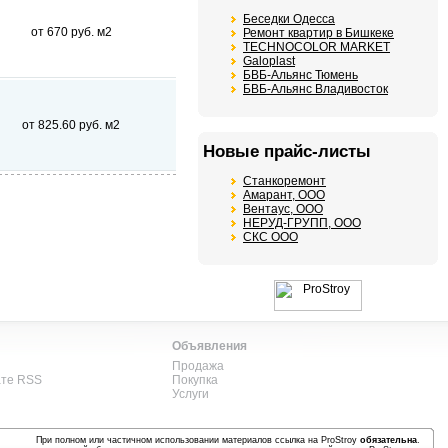
Беседки Одесса
от 670 руб. м2
Ремонт квартир в Бишкеке
TECHNOCOLOR MARKET
Galoplast
БВБ-Альянс Тюмень
БВБ-Альянс Владивосток
от 825.60 руб. м2
Новые прайс-листы
Станкоремонт
Амарант, ООО
Вентаус, ООО
НЕРУД-ГРУПП, ООО
СКС ООО
Объявления
Продажа
ате RSS
Покупка
Услуги
При полном или частичном использовании материалов ссылка на ProStroy
обязательна
.