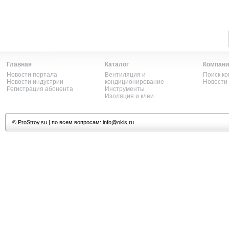
Главная
Каталог
Компани
Новости портала
Вентиляция и
Поиск к
Новости индустрии
кондиционирование
Новости
Регистрация абонента
Инструменты
Изоляция и клеи
©
ProStroy.su
| по всем вопросам:
info@okis.ru