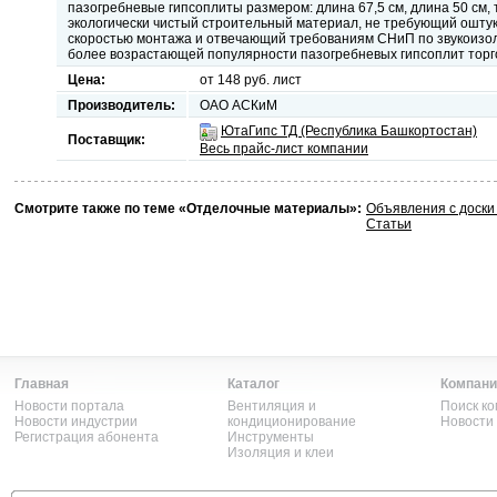
пазогребневые гипсоплиты размером: длина 67,5 см, длина 50 см,
экологически чистый строительный материал, не требующий ошту
скоростью монтажа и отвечающий требованиям СНиП по звукоизол
более возрастающей популярности пазогребневых гипсоплит торг
Цена:
от 148 руб. лист
Производитель:
ОАО АСКиМ
ЮтаГипс ТД (Республика Башкортостан)
Поставщик:
Весь прайс-лист компании
Смотрите также по теме «Отделочные материалы»:
Объявления с доск
Статьи
Главная
Каталог
Компани
Новости портала
Вентиляция и
Поиск к
Новости индустрии
кондиционирование
Новости
Регистрация абонента
Инструменты
Изоляция и клеи