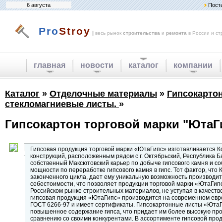
6 августа
Пост
Pro
Stroy
|
весь рынок
строительства
и
ремонта
в России и ст
главная
новости
каталог
компании
Каталог
»
Отделочные материалы
»
Гипсокарто
стекломагниевые листы.
»
Гипсокартон торговой марки "ЮтаГ
Гипсовая продукция торговой марки «ЮтаГипс» изготавливается 
конструкций, расположенным рядом с г. Октябрьский, Республика 
собственный Максютовский карьер по добыче гипсового камня и с
мощности по переработке гипсового камня в гипс. Тот фактор, чт
законченного цикла, дает ему уникальную возможность производит
себестоимости, что позволяет продукции торговой марки «ЮтаГип
Российском рынке строительных материалов, не уступая в качеств
гипсовая продукция «ЮтаГипс» производится на современном евр
ГОСТ 6266-97 и имеет сертификаты. Гипсокартонные листы «ЮтаГи
повышенное содержание гипса, что придает им более высокую про
сравнению со своими конкурентами. В ассортименте гипсовой про