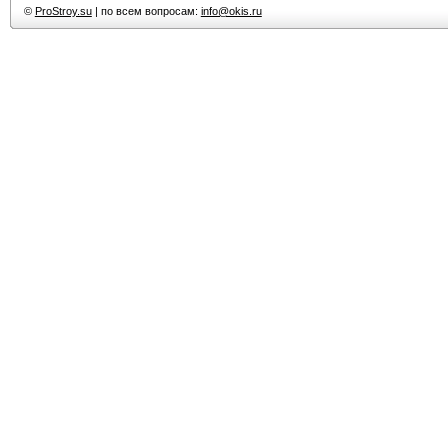
©
ProStroy.su
| по всем вопросам:
info@okis.ru