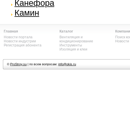
Канефора
Камин
Главная
Каталог
Компани
Новости портала
Вентиляция и
Поиск к
Новости индустрии
кондиционирование
Новости
Регистрация абонента
Инструменты
Изоляция и клеи
©
ProStroy.su
| по всем вопросам:
info@okis.ru