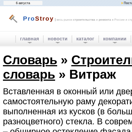
6 августа
Пост
Pro
Stroy
|
весь рынок
строительства
и
ремонта
в России и ст
главная
новости
каталог
компании
Словарь
»
Строите
словарь
» Витраж
Вставленная в оконный или две
самостоятельную раму декорат
выполненная из кусков (в боль
разноцветного) стекла. В совре
– обширное остекление фасад