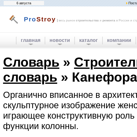
6 августа
Пост
Pro
Stroy
|
весь рынок
строительства
и
ремонта
в России и ст
главная
новости
каталог
компании
Словарь
»
Строите
словарь
» Канефор
Органично вписанное в архитек
скульптурное изображение жен
играющее конструктивную роль
функции колонны.