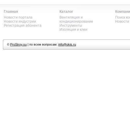
Главная
Каталог
Компани
Новости портала
Вентиляция и
Поиск к
Новости индустрии
кондиционирование
Новости
Регистрация абонента
Инструменты
Изоляция и клеи
©
ProStroy.su
| по всем вопросам:
info@okis.ru