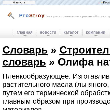
6 августа
Пост
Pro
Stroy
|
весь рынок
строительства
и
ремонта
в России и ст
главная
новости
каталог
компании
Словарь
»
Строите
словарь
» Олифа на
Пленкообразующее. Изготавлив
растительного масла (льняного, 
путем его термической обработ
главным образом при производ
материалов.