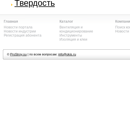
Твердость
Главная
Каталог
Компани
Новости портала
Вентиляция и
Поиск к
Новости индустрии
кондиционирование
Новости
Регистрация абонента
Инструменты
Изоляция и клеи
©
ProStroy.su
| по всем вопросам:
info@okis.ru