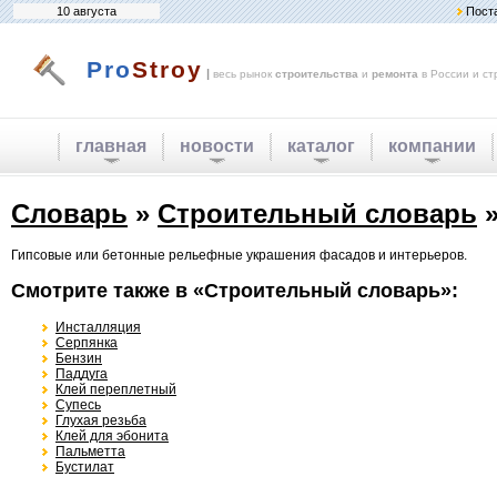
10 августа
Пост
Pro
Stroy
|
весь рынок
строительства
и
ремонта
в России и ст
главная
новости
каталог
компании
Словарь
»
Строительный словарь
»
Гипсовые или бетонные рельефные украшения фасадов и интерьеров.
Смотрите также в «Строительный словарь»:
Инсталляция
Серпянка
Бензин
Паддуга
Клей переплетный
Супесь
Глухая резьба
Клей для эбонита
Пальметта
Бустилат