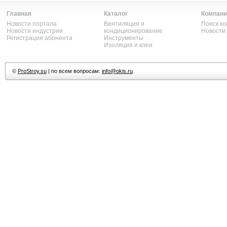
Главная
Каталог
Компани
Новости портала
Вентиляция и
Поиск к
Новости индустрии
кондиционирование
Новости
Регистрация абонента
Инструменты
Изоляция и клеи
©
ProStroy.su
| по всем вопросам:
info@okis.ru