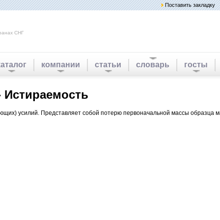
Поставить закладку
ранах СНГ
каталог
компании
статьи
словарь
госты
 Истираемость
ющих) усилий. Представляет собой потерю первоначальной массы образца м