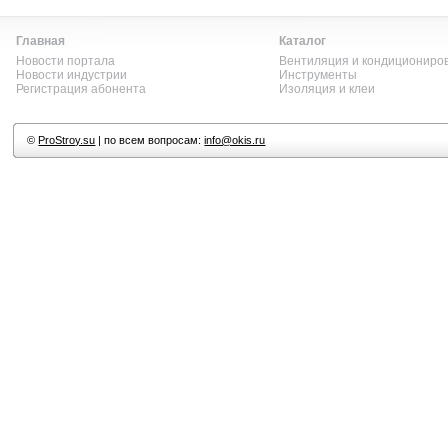
Главная
Каталог
Новости портала
Вентиляция и кондициониро
Новости индустрии
Инструменты
Регистрация абонента
Изоляция и клеи
©
ProStroy.su
| по всем вопросам:
info@okis.ru