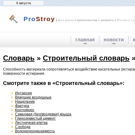
6 августа
Pro
Stroy
|
весь рынок
строительства
и
ремонта
в России и ст
главная
новости
Словарь
»
Строительный словарь
»
Способность материала сопротивляться воздействию касательных (истира
поверхности истирания.
Смотрите также в «Строительный словарь»:
Интарсия
Вяжущие воздушные
Нащельник
Фактура
Контрфорс
Самцовая (безгвоздевая) крыша
Глиноземистый цемент
Лестничная клетка
Слобода
Водонепроницаемость