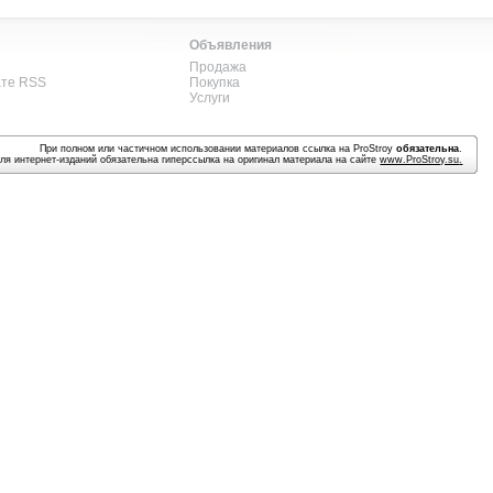
Объявления
Продажа
ате RSS
Покупка
Услуги
При полном или частичном использовании материалов ссылка на ProStroy
обязательна
.
ля интернет-изданий обязательна гиперссылка на оригинал материала на сайте
www.ProStroy.su
.