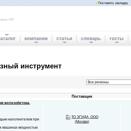
Поставить закладку
ранах СНГ
каталог
компании
статьи
словарь
госты
зный инструмент
Поставщик
ия железобетона,
ТО ЭГИДА, ООО
рдым наполнителем при
(Москва)
ых машинах мощностью