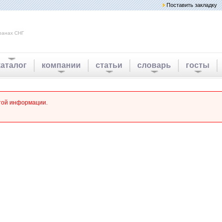
Поставить закладку
ранах СНГ
каталог
компании
статьи
словарь
госты
этой информации.