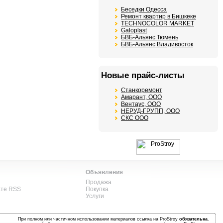
Беседки Одесса
Ремонт квартир в Бишкеке
TECHNOCOLOR MARKET
Galoplast
БВБ-Альянс Тюмень
БВБ-Альянс Владивосток
Новые прайс-листы
Станкоремонт
Амарант, ООО
Вентаус, ООО
НЕРУД-ГРУПП, ООО
СКС ООО
Объявления
Продажа
ате RSS
Покупка
Услуги
При полном или частичном использовании материалов ссылка на ProStroy
обязательна
.