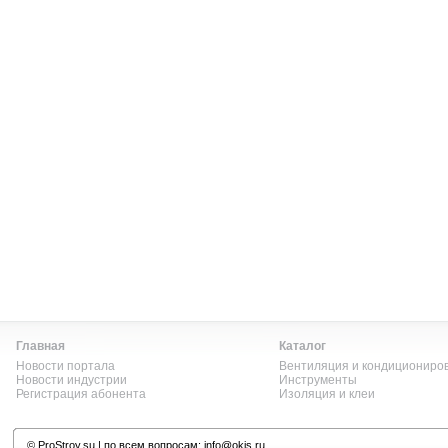
Главная
Каталог
Новости портала
Вентиляция и кондициониро
Новости индустрии
Инструменты
Регистрация абонента
Изоляция и клеи
©
ProStroy.su
| по всем вопросам:
info@okis.ru