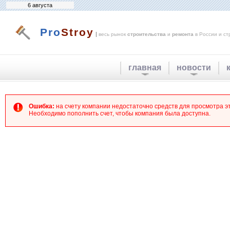
6 августа
Pro
Stroy
|
весь рынок
строительства
и
ремонта
в России и ст
главная
новости
Ошибка:
на счету компании недостаточно средств для просмотра 
Необходимо пополнить счет, чтобы компания была доступна.