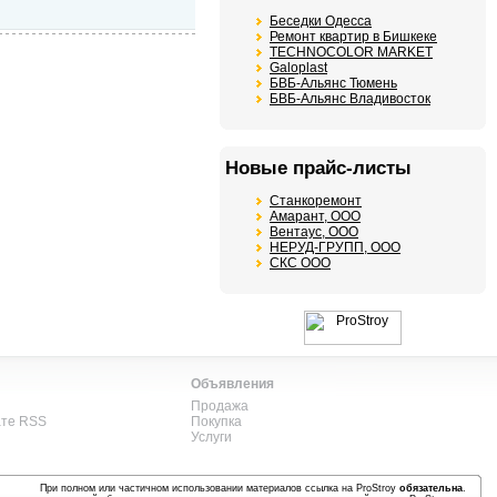
Беседки Одесса
Ремонт квартир в Бишкеке
TECHNOCOLOR MARKET
Galoplast
БВБ-Альянс Тюмень
БВБ-Альянс Владивосток
Новые прайс-листы
Станкоремонт
Амарант, ООО
Вентаус, ООО
НЕРУД-ГРУПП, ООО
СКС ООО
Объявления
Продажа
ате RSS
Покупка
Услуги
При полном или частичном использовании материалов ссылка на ProStroy
обязательна
.