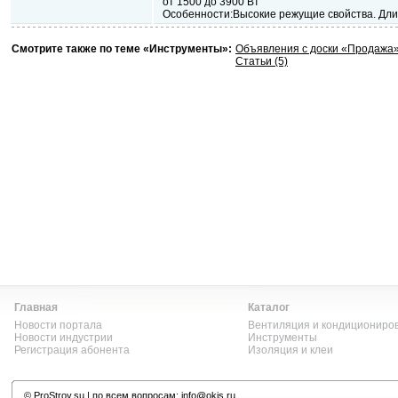
от 1500 до 3900 Вт
Особенности:Высокие режущие свойства. Дл
Смотрите также по теме «Инструменты»:
Объявления с доски «Продажа
Статьи (5)
Главная
Каталог
Новости портала
Вентиляция и кондициониро
Новости индустрии
Инструменты
Регистрация абонента
Изоляция и клеи
©
ProStroy.su
| по всем вопросам:
info@okis.ru