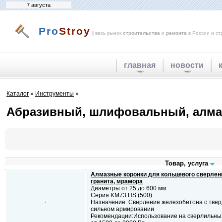
7 августа
Pro
Stroy
|
весь рынок
строительства
и
ремонта
в России и ст
главная
новости
Каталог
»
Инструменты
»
Абразивный, шлифовальный, алма
Товар, услуга
Алмазные коронки для кольцевого сверлен
гранита, мрамора
Диаметры от 25 до 600 мм
Серия KM73 HS (500)
Назначение: Сверление железобетона с тве
сильном армировании
Рекомендации:Использование на сверлильн