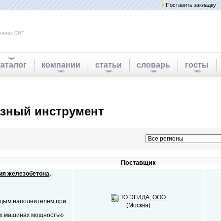
Поставить закладку
ранах СНГ
каталог
компании
статьи
словарь
госты
зный инструмент
Поставщик
ия железобетона,
ТО ЭГИДА, ООО
рдым наполнителем при
(Москва)
ых машинах мощностью