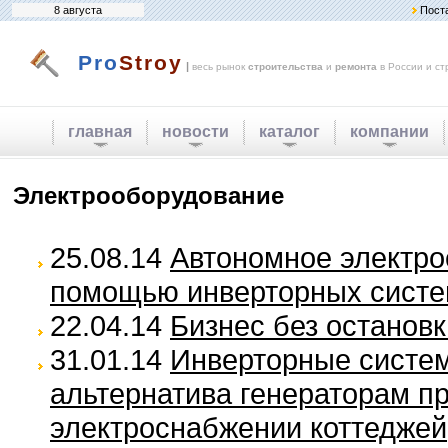
8 августа
Пост
Pro
Stroy
|
весь рынок
строительства
и
ремонта
в России и ст
главная
новости
каталог
компании
Электрооборудование
25.08.14
Автономное электро
помощью инверторных сист
22.04.14
Бизнес без остановк
31.01.14
Инверторные систем
альтернатива генераторам п
электроснабжении коттеджей