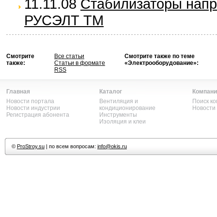
11.11.08
Стабилизаторы нап
РУСЭЛТ TM
Смотрите
Все статьи
Смотрите также по теме
также:
Статьи в формате
«Электрооборудование»:
RSS
Главная
Каталог
Компани
Новости портала
Вентиляция и
Поиск к
Новости индустрии
кондиционирование
Новости
Регистрация абонента
Инструменты
Изоляция и клеи
©
ProStroy.su
| по всем вопросам:
info@okis.ru