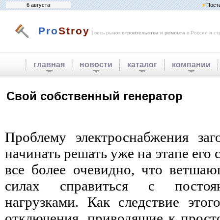
6 августа
Пост
Pro
Stroy
|
весь рынок
строительства
и
ремонта
в России и ст
главная
новости
каталог
компании
Свой собственный генератор
Проблему электроснабжения заг
начинать решать уже на этапе его 
все более очевидно, что ветшаю
силах справиться с постоя
нагрузками. Как следствие этог
отключения, приводящие к прост