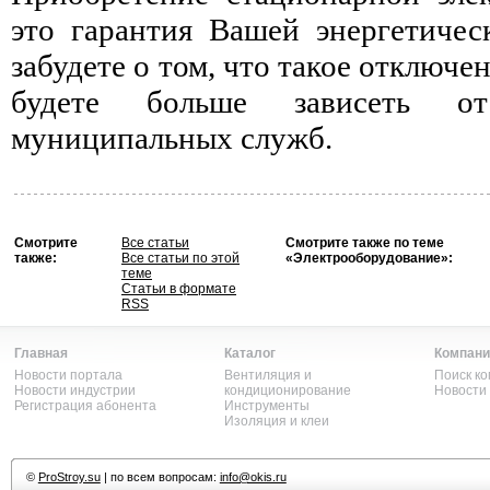
это гарантия Вашей энергетичес
забудете о том, что такое отключен
будете больше зависеть о
муниципальных служб.
Смотрите
Все статьи
Смотрите также по теме
также:
Все статьи по этой
«Электрооборудование»:
теме
Статьи в формате
RSS
Главная
Каталог
Компани
Новости портала
Вентиляция и
Поиск к
Новости индустрии
кондиционирование
Новости
Регистрация абонента
Инструменты
Изоляция и клеи
©
ProStroy.su
| по всем вопросам:
info@okis.ru