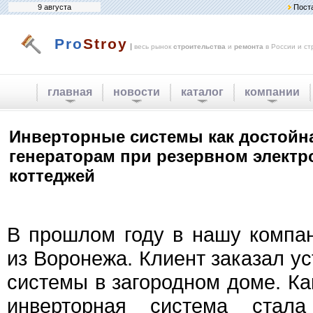
9 августа
Пост
Pro
Stroy
|
весь рынок
строительства
и
ремонта
в России и ст
главная
новости
каталог
компании
Инверторные системы как достойн
генераторам при резервном элект
коттеджей
В прошлом году в нашу компа
из Воронежа. Клиент заказал у
системы в загородном доме. Ка
инверторная система стал