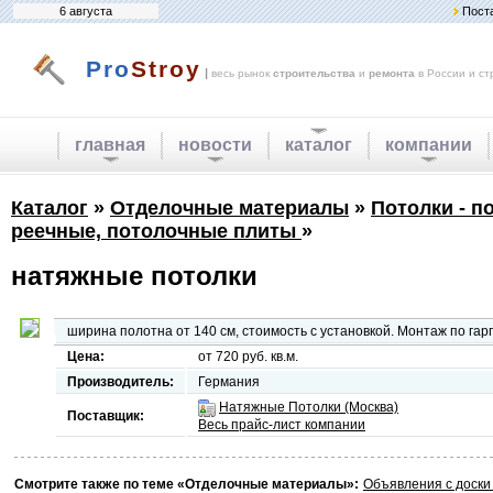
6 августа
Пост
Pro
Stroy
|
весь рынок
строительства
и
ремонта
в России и ст
главная
новости
каталог
компании
Каталог
»
Отделочные материалы
»
Потолки - п
реечные, потолочные плиты
»
натяжные потолки
ширина полотна от 140 см, стоимость с установкой. Монтаж по гар
Цена:
от 720 руб. кв.м.
Производитель:
Германия
Натяжные Потолки (Москва)
Поставщик:
Весь прайс-лист компании
Смотрите также по теме «Отделочные материалы»:
Объявления с доск