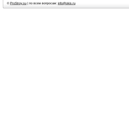
©
ProStroy.su
| по всем вопросам:
info@okis.ru