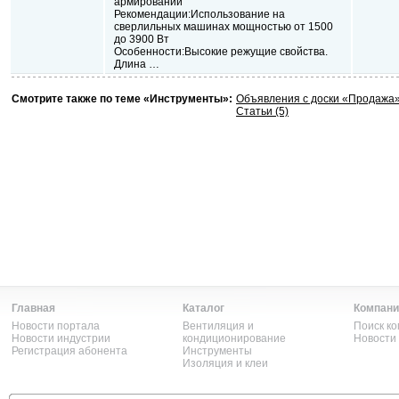
армировании
Рекомендации:Использование на
сверлильных машинах мощностью от 1500
до 3900 Вт
Особенности:Высокие режущие свойства.
Длина …
Смотрите также по теме «Инструменты»:
Объявления с доски «Продажа
Статьи (5)
Главная
Каталог
Компани
Новости портала
Вентиляция и
Поиск к
Новости индустрии
кондиционирование
Новости
Регистрация абонента
Инструменты
Изоляция и клеи