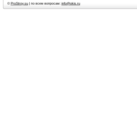
©
ProStroy.su
| по всем вопросам:
info@okis.ru