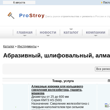
6 августа
Пост
Pro
Stroy
|
весь рынок
строительства
и
ремонта
в России и ст
главная
новости
каталог
компании
Каталог
»
Инструменты
»
Абразивный, шлифовальный, алма
Товар, услуга
П
Алмазные коронки для кольцевого
сверления железобетона, гранита,
мрамора
Диаметры от 25 до 600 мм
Серия KM73 HS (500)
Назначение: Сверление железобетона с
твердым наполнителем при сильном