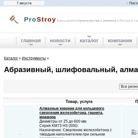
7 августа
Пост
Pro
Stroy
|
весь рынок
строительства
и
ремонта
в России и ст
главная
новости
каталог
компании
Каталог
»
Инструменты
»
Абразивный, шлифовальный, алма
Товар, услуга
П
Алмазные коронки для кольцевого
сверления железобетона, гранита,
мрамора
Диаметры от 25 до 600 мм
Серия KM73 HS (500)
Назначение: Сверление железобетона с
твердым наполнителем при сильном