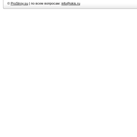
©
ProStroy.su
| по всем вопросам:
info@okis.ru