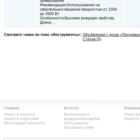
армировании
Рекомендации:Использование на
сверлильных машинах мощностью от 1500
до 3900 Вт
Особенности:Высокие режущие свойства.
Длина …
Смотрите также по теме «Инструменты»:
Объявления с доски «Продажа
Статьи (5)
Главная
Каталог
Компани
Новости портала
Вентиляция и
Поиск к
Новости индустрии
кондиционирование
Новости
Регистрация абонента
Инструменты
Изоляция и клеи