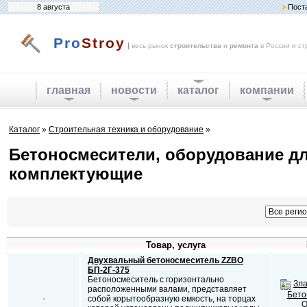
8 августа
Пост
Pro
Stroy
|
весь рынок
строительства
и
ремонта
в России и ст
главная
новости
каталог
компании
Каталог
»
Строительная техника и оборудование
»
Бетоносмесители, оборудование дл
комплектующие
Товар, услуга
Двухвальный бетоносмеситель ZZBO
БП-2Г-375
Бетоносмеситель с горизонтально
Зла
расположенными валами, представляет
Бето
собой корытообразную емкость, на торцах
О