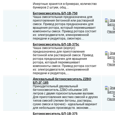
Инертные хранятся в бункерах, количество
бункеров 2 штуки, общ…
Бетоносмеситель БП-1В-750
Чаша смесительная предназначена для
Зла
приготовления бетонной или растворной
смеси. Привод ротора предназначен для
Бето
вращения ротора, который перемешивает
О
компоненты смеси. Привод ротора состоит
(Челя
из: электродвигателя, клиноременной
передачи и редуктора, смонтиро…
Бетоносмеситель БП-1В-375с
Чаша смесительная (корпус)
предназначена для приготовления
Зла
бетонной или растворной смеси. Привод
Бето
ротора предназначен для вращения
О
ротора, который перемешивает
(Челя
компоненты смеси. Привод ротора состоит
из: электродвигателя, клиноременной
передачи и редуктора,…
Двухвальный бетоносмеситель ZZBO
БП-2Г-185
Принудительный двухвальный
Зла
бетоносмеситель ZZBO объемом 185
Бето
литров с двумя горизонтальными валами.
О
Для приготовления жестких смесей и других
(Челя
типов смесей (легкие бетоны, растворы,
сухие смеси и прочее) - идеальный вариант
для небольших производств. экономи…
Бетоносмеситель БП-1В-375