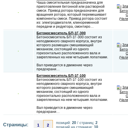
Чаша смесительная предназначена для
Зла
приготовления бетонной или растворной
смеси. Привод ротора предназначен для
Бето
вращения ротора, который перемешивает
О
компоненты смеси. Привод ротора состоит
(Челя
из: электродвигателя, клиноременной
передачи и редуктора, смонтиро…
Бетоносмеситель БП-1Г-300
Бетоносмеситель БП-1Г-300 состоит из
неподвижного сварного корпуса, внутри
Зла
которого размещен смешивающий
механизм, состоящий из одного
Бето
горизонтально расположенного вала и
О
закрепленных на нем четырьмя лопатками.
(Челя
Вал приводится в движение через
предохрани…
Бетоносмеситель БП-1Г-100
Бетоносмеситель БП-1Г-100 состоит из
неподвижного сварного корпуса, внутри
Зла
которого размещен смешивающий
механизм, состоящий из одного
Бето
горизонтально расположенного вала и
О
закрепленных на нем четырьмя лопатками.
(Челя
Вал приводится в движение через
предохрани…
позиций:
20
/ страниц:
2
Страницы:
1
2
позиций на странице:
10