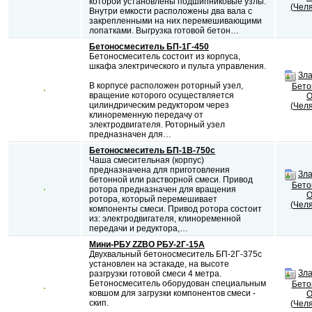
которой установлены подшипниковые узлы.
(Челя
Внутри емкости расположены два вала с
закрепленными на них перемешивающими
лопатками. Выгрузка готовой бетон…
Бетоносмеситель БП-1Г-450
Бетоносмеситель состоит из корпуса,
шкафа электрического и пульта управления.
Зла
В корпусе расположен роторный узел,
Бето
вращение которого осуществляется
О
цилиндрическим редуктором через
(Челя
клиноременную передачу от
электродвигателя. Роторный узел
предназначен для…
Бетоносмеситель БП-1В-750с
Чаша смесительная (корпус)
предназначена для приготовления
Зла
бетонной или растворной смеси. Привод
Бето
ротора предназначен для вращения
О
ротора, который перемешивает
(Челя
компоненты смеси. Привод ротора состоит
из: электродвигателя, клиноременной
передачи и редуктора,…
Мини-РБУ ZZBO РБУ-2Г-15А
Двухвальный бетоносмеситель БП-2Г-375с
установлен на эстакаде, на высоте
Зла
разгрузки готовой смеси 4 метра.
Бетоносмеситель оборудован специальным
Бето
ковшом для загрузки компонентов смеси -
О
скип.
(Челя