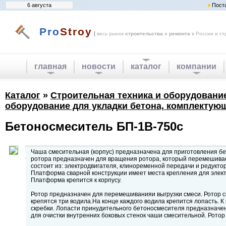
6 августа
Пост
Pro
Stroy
|
весь рынок
строительства
и
ремонта
в России и ст
главная
новости
каталог
компании
Каталог
»
Строительная техника и оборудовани
оборудование для укладки бетона, комплектую
Бетоносмеситель БП-1В-750с
Чаша смесительная (корпус) предназначена для приготовления бе
ротора предназначен для вращения ротора, который перемешива
состоит из: электродвигателя, клиноременной передачи и редукт
Платформа сварной конструкции имеет места крепления для электр
Платформа крепится к корпусу.
Ротор предназначен для перемешиванияи выгрузки смеси. Ротор с
крепятся три водила.На конце каждого водила крепится лопасть. 
скребки. Лопасти принудительного бетоносмесителя предназначе
для очистки внутренних боковых стенок чаши смесительной. Ротор