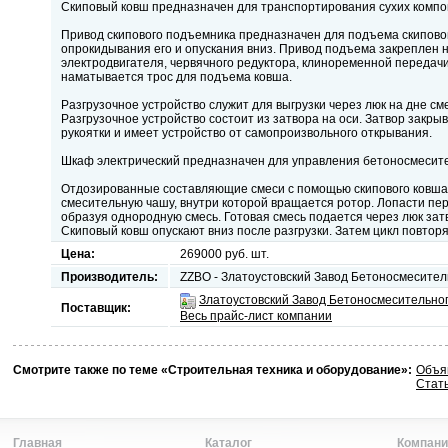
Скиповый ковш предназначен для транспортирования сухих компон
Привод скипового подъемника предназначен для подъема скиповог
опрокидывания его и опускания вниз. Привод подъема закреплен н
электродвигателя, червячного редуктора, клиноременной передачи
наматывается трос для подъема ковша.
Разгрузочное устройство служит для выгрузки через люк на дне см
Разгрузочное устройство состоит из затвора на оси. Затвор закр
рукоятки и имеет устройство от самопроизвольного открывания.
Шкаф электрический предназначен для управления бетоносмесите
Отдозированные составляющие смеси с помощью скипового ковша 
смесительную чашу, внутри которой вращается ротор. Лопасти пер
образуя однородную смесь. Готовая смесь подается через люк зат
Скиповый ковш опускают вниз после разгрузки. Затем цикл повторя
Цена:
269000 руб. шт.
Производитель:
ZZBO - Златоустовский Завод Бетоносмесите
Златоустовский Завод Бетоносмесительног
Поставщик:
Весь прайс-лист компании
Смотрите также по теме «Строительная техника и оборудование»:
Объя
Стат
Главная
Каталог
Компани