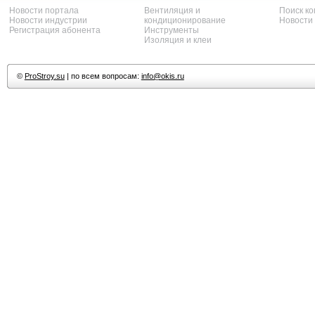
Новости портала
Вентиляция и
Поиск к
Новости индустрии
кондиционирование
Новости
Регистрация абонента
Инструменты
Изоляция и клеи
©
ProStroy.su
| по всем вопросам:
info@okis.ru