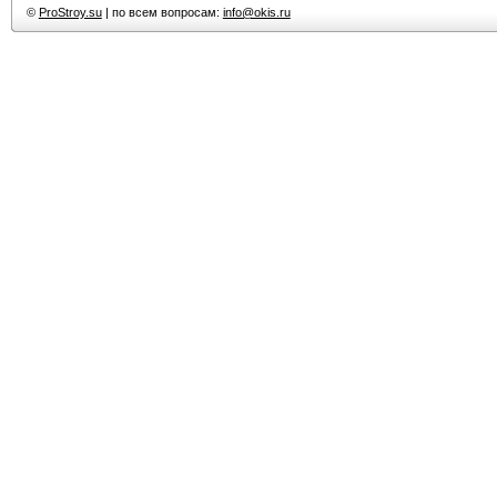
©
ProStroy.su
| по всем вопросам:
info@okis.ru