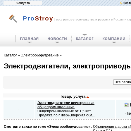
8 августа
Пост
Pro
Stroy
|
весь рынок
строительства
и
ремонта
в России и ст
главная
новости
каталог
компании
Каталог
»
Электрооборудование
»
Электродвигатели, электропривод
Товар, услуга
Электродвигатели асинхронные
общепромышленные
Общепромышленные от 1,5 кВт.
(Тв
Продажа по г.Тверь,Тверская обл.…
Смотрите также по теме «Электрооборудование»:
Объявления с доски 
Статьи (11)