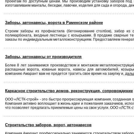
проектам по доступным ценам. Мы производим установку заборов под к
изготавливаем мангалы, беседки, лавочки, изделия для сада и огорода, де
Заборы, автонавесы, ворота в Раменском районе
Строим заборы из профнастила (бетонирование столбов), забор из с
поликарбоната, входные лестницы с козырьками. В продаже сварные теп
заказы по индивидуальным металлоконструкциям. Предоставляем генератор
Заборы, автонавесы от производителя
Более 8 лет занимаемся производством и монтажом металлоконструкций 
распашные ворота, кованые ворота, навесы для автомобилей, козырьк
компанию Амарант вам не предется тратить свое время на закупку и,
дал
Каркасное строительство домов, реконструкция, сопровождение
ООО «ЛСТК-строй» - это быстро прогрессирующая компания, созданная г
Компания активно воплощает в жизнь идеи и пожелания заказчиков, исп
что позволяет предлагать приемлемые цены на свои услуги. ООО «ЛСТК-ст
Строительство заборов, ворот, автонавесов
Компания Амарант профессионально занимается строительством заборов, 