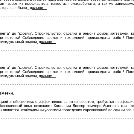
ант ворот из профнастила, навес из поликарбоната, а так же занимаем
атора на объект,,
дальше…
та" до "кровли". Строительство, отделка и ремонт домов, коттеджей, к
до потолка! Соблюдение сроков и технологий производства работ! По
ндивидуальный подход,
дальше…
та" до "кровли". Строительство, отделка и ремонт домов, коттеджей, к
до потолка! Соблюдение сроков и технологий производства работ! По
ндивидуальный подход,
дальше…
зметки.
ацией и обеспечивало эффективное занятие спортом, требуется професси
Накопленный опыт позволяет Компании Люксор коммерц быстро и качеств
к является необходимым условием проведения соревнований по самым раз