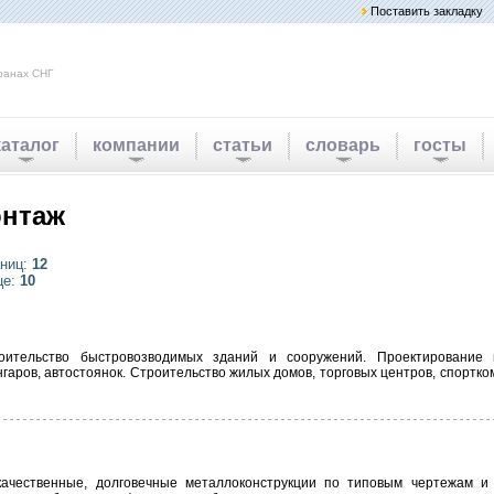
Поставить закладку
ранах СНГ
каталог
компании
статьи
словарь
госты
онтаж
аниц:
12
це:
10
оительство быстровозводимых зданий и сооружений. Проектирование 
нгаров, автостоянок. Строительство жилых домов, торговых центров, спортк
ачественные, долговечные металлоконструкции по типовым чертежам и