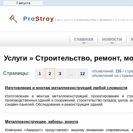
7 августа
Pro
Stroy
|
весь рынок
строительства
и
ремонта
в России и ст
главная
новости
Услуги » Строительство, ремонт, м
объявлений:
116
/ стр
Страницы:
1
2
3
…
12
объявлений на страни
Изготовление и монтаж металлоконструкций любой сложности
Изготовление и монтаж металлоконструкций, проектирование и стр
производственных зданий и сооружений, строительство складов, цехов, а
сэндвич панелей. Обследование и реконструкция зданий.
Металлоконструкции, заборы, ворота
Компания «Амарант» представляет вашему вниманию современные, к