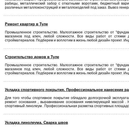
рабицы, металлический забор с откатными воротами, бюджетный вари
различных металлоконструкций и металлоизделий под заказ. Вывоз генер
Ремонт квартир в Туле
Промышленное строительство. Малоэтажное строительство от "фундамен
магазинов под ключ, любой сложности. Все виды работ от стяжки 
стройматериалов. Подберем и воплотим в жизнь любой дизайн проект. И
Строительство домов в Туле
Промышленное строительство. Малоэтажное строительство от "фундамен
магазинов под ключ, любой сложности. Все виды работ от стяжки 
стройматериалов. Подберем и воплотим в жизнь любой дизайн проект. И
Укладка спортивного покрытия. Профессиональное нанесение ра
Для того чтобы спортивное покрытие обладало долгосрочной эксплуат
ремонт основания , выравнивание основания нивелирующей массой . 
спортивный линолеум . Профессиональная разметка спортивных площадо
Укладка линолеума. Сварка швов