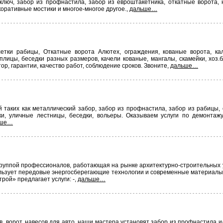
люч, забор из профнастила, забор из евроштакетника, откатные ворота, 
коративные мостики и многое-многое другое.,
дальше…
етки рабицы, Откатные ворота Алютех, ограждения, кованые ворота, ка
лицы, беседки разных размеров, качели кованые, мангалы, скамейки, хоз.
, гарантии, качество работ, соблюдение сроков. Звоните,
дальше…
таких как металлический забор, забор из профнастила, забор из рабицы, 
и, уличные лестницы, беседки, вольеры. Оказываем услуги по демонтаж
ьше…
руппой профессионалов, работающая на рынке архитектурно-строительных ус
ользует передовые энергосберегающие технологии и современные материалы 
рой» предлагает услуги: -,
дальше…
ворот, навесов для авто, наши мастера установят забор из профнастила ил