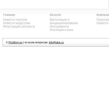
Главная
Каталог
Компани
Новости портала
Вентиляция и
Поиск к
Новости индустрии
кондиционирование
Новости
Регистрация абонента
Инструменты
Изоляция и клеи
©
ProStroy.su
| по всем вопросам:
info@okis.ru