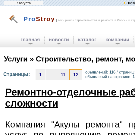
7 августа
Пост
Pro
Stroy
|
весь рынок
строительства
и
ремонта
в России и ст
главная
новости
каталог
компании
Услуги » Строительство, ремонт, м
объявлений:
116
/ страниц
Страницы:
1
…
11
12
объявлений на странице:
1
Ремонтно-отделочные ра
сложности
Компания "Акулы ремонта" п
услуг по выполнению ремон