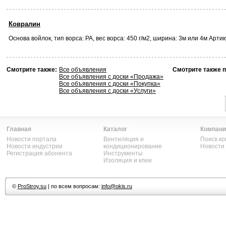
Ковралин
Основа войлок, тип ворса: РА, вес ворса: 450 г/м2, ширина: 3м или 4м Артику
Смотрите также:
Все объявления
Смотрите также 
Все объявления с доски «Продажа»
Все объявления с доски «Покупка»
Все объявления с доски «Услуги»
Главная
Каталог
Компани
Новости портала
Вентиляция и
Поиск к
Новости индустрии
кондиционирование
Новости
Регистрация абонента
Инструменты
Изоляция и клеи
©
ProStroy.su
| по всем вопросам:
info@okis.ru