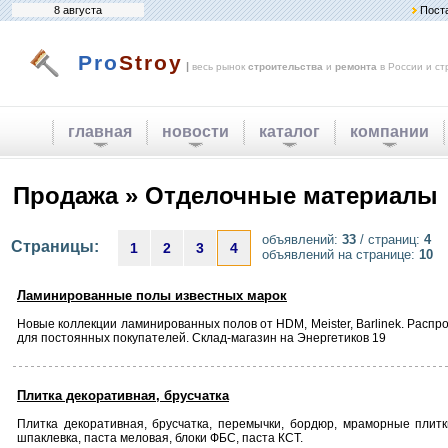
8 августа
Пост
Pro
Stroy
|
весь рынок
строительства
и
ремонта
в России и ст
главная
новости
каталог
компании
Продажа » Отделочные материалы
объявлений:
33
/ страниц:
4
Страницы:
1
2
3
4
объявлений на странице:
10
Ламинированные полы известных марок
Новые коллекции ламинированных полов от HDM, Meister, Barlinek. Расп
для постоянных покупателей. Склад-магазин на Энергетиков 19
Плитка декоративная, брусчатка
Плитка декоративная, брусчатка, перемычки, бордюр, мраморные плитки
шпаклевка, паста меловая, блоки ФБС, паста КСТ.