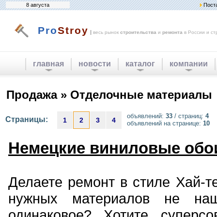
8 августа
Пост
Pro
Stroy
|
весь рынок
строительства
и
ремонта
в России и ст
главная
новости
каталог
компании
Продажа » Отделочные материалы
объявлений:
33
/ страниц:
4
Страницы:
1
2
3
4
объявлений на странице:
10
Немецкие виниловые обои
Делаете ремонт в стиле Хай-те
нужных материалов не на
одинаковое? Хотите суперс