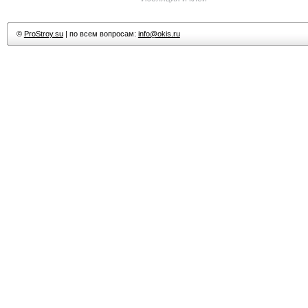
©
ProStroy.su
| по всем вопросам:
info@okis.ru