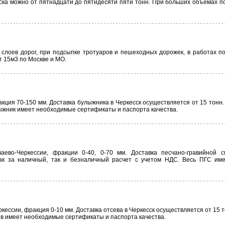
еска можно от пятнадцати до пятидесяти пяти тонн. При больших объёмах п
 слоев дорог, при подсыпке тротуаров и пешеходных дорожек, в работах по
т 15м3 по Москве и МО.
кция 70-150 мм. Доставка булыжника в Черкесск осуществляется от 15 тонн.
лыжник имеет необходимые сертификаты и паспорта качества.
аево-Черкессии, фракции 0-40, 0-70 мм. Доставка песчано-гравийной с
как за наличный, так и безналичный расчет с учетом НДС. Весь ПГС им
кессии, фракция 0-10 мм. Доставка отсева в Черкесск осуществляется от 15 т
сев имеет необходимые сертификаты и паспорта качества.