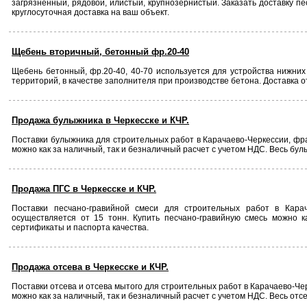
загрязненный, рядовой, илистый, крупнозернистый. Заказать доставку п
круглосуточная доставка на ваш объект.
Щебень вторичный, бетонный фр.20-40
Щебень бетонный, фр.20-40, 40-70 используется для устройства нижних
территорий, в качестве заполнителя при производстве бетона. Доставка о
Продажа булыжника в Черкесске и КЧР.
Поставки булыжника для строительных работ в Карачаево-Черкессии, фра
можно как за наличный, так и безналичный расчет с учетом НДС. Весь бу
Продажа ПГС в Черкесске и КЧР.
Поставки песчано-гравийной смеси для строительных работ в Карач
осуществляется от 15 тонн. Купить песчано-гравийную смесь можно 
сертификаты и паспорта качества.
Продажа отсева в Черкесске и КЧР.
Поставки отсева и отсева мытого для строительных работ в Карачаево-Чер
можно как за наличный, так и безналичный расчет с учетом НДС. Весь от