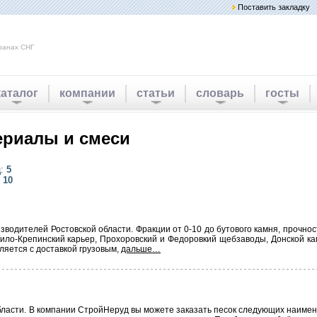
Поставить закладку
ранах СНГ
каталог
компании
статьи
словарь
госты
ериалы и смеси
ц:
5
:
10
одителей Ростовской области. Фракции от 0-10 до бутового камня, прочност
арило-Крепинский карьер, Прохоровский и Федоровкий щебзаводы, Донской ка
яется с доставкой грузовым,
дальше…
 области. В компании СтройНеруд вы можете заказать песок следующих наиме