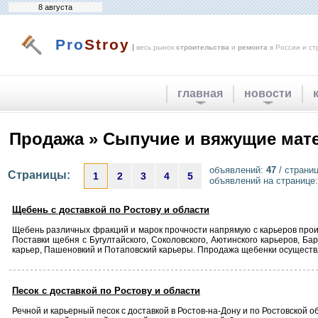
8 августа
Pro
Stroy
|
весь рынок
строительства
и
ремонта
в России и ст
главная
новости
Продажа » Сыпучие и вяжущие мат
объявлений:
47
/ страни
Страницы:
1
2
3
4
5
объявлений на странице
Щебень с доставкой по Ростову и области
Щебень различных фракций и марок прочности напрямую с карьеров произв
Поставки щебня с Бугултайского, Соколовского, Аютинского карьеров, Б
карьер, Пашеновкий и Потаповский карьеры. Ппродажа щебенки осуществл
Песок с доставкой по Ростову и области
Речной и карьерный песок с доставкой в Ростов-на-Дону и по Ростовской