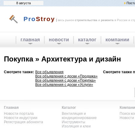
8 августа
Пост
Pro
Stroy
|
весь рынок
строительства
и
ремонта
в России и ст
главная
новости
каталог
компании
Покупка » Архитектура и дизайн
Смотрите также:
Все объявления
Смотрите также п
Все объявления с доски «Продажа»
Все объявления с доски «Покупка»
Все объявления с доски «Услуги»
Главная
Каталог
Компани
Новости портала
Вентиляция и
Поиск к
Новости индустрии
кондиционирование
Новости
Регистрация абонента
Инструменты
Изоляция и клеи