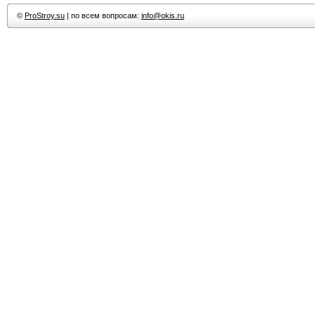
©
ProStroy.su
| по всем вопросам:
info@okis.ru