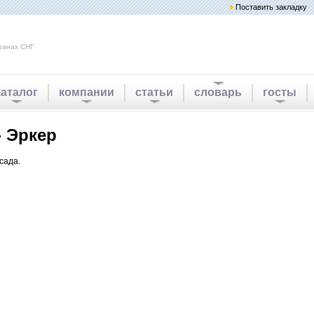
Поставить закладку
ранах СНГ
каталог
компании
статьи
словарь
госты
 Эркер
сада.