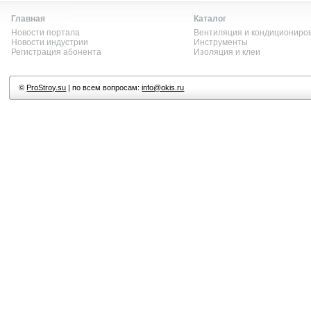
Главная
Каталог
Новости портала
Вентиляция и кондициониро
Новости индустрии
Инструменты
Регистрация абонента
Изоляция и клеи
©
ProStroy.su
| по всем вопросам:
info@okis.ru