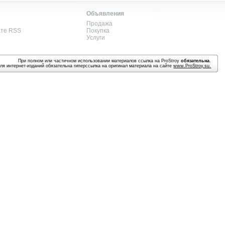
Объявления
Продажа
ате RSS
Покупка
Услуги
При полном или частичном использовании материалов ссылка на ProStroy
обязательна
.
ля интернет-изданий обязательна гиперссылка на оригинал материала на сайте
www.ProStroy.su
.