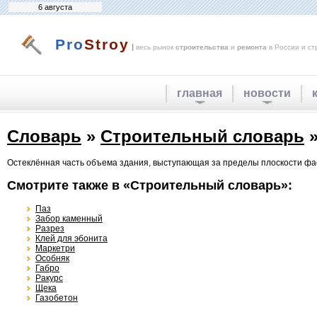
6 августа
Pro
Stroy
|
весь рынок
строительства
и
ремонта
в России и ст
главная
новости
Словарь
»
Строительный словарь
»
Остеклённая часть объема здания, выступающая за пределы плоскости фа
Смотрите также в «Строительный словарь»:
Паз
Забор каменный
Разрез
Клей для эбонита
Маркетри
Особняк
Габро
Ракурс
Щека
Газобетон