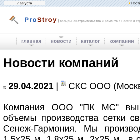
7 августа
Пост
Pro
Stroy
|
весь рынок
строительства
и
ремонта
в России и ст
главная
новости
каталог
компании
Новости компаний
29.04.2021
|
СКС ООО (Моск
Компания ООО "ПК МС" выш
объемы производства сетки с
Сенеж-Гармония. Мы произво
1,5х25 м, 1,8х25 м, 2х25 м., 