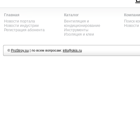
Главная
Каталог
Компани
Новости портала
Вентиляция и
Поиск к
Новости индустрии
кондиционирование
Новости
Регистрация абонента
Инструменты
Изоляция и клеи
©
ProStroy.su
| по всем вопросам:
info@okis.ru