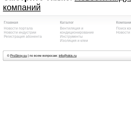
компаний
Главная
Каталог
Компани
Новости портала
Вентиляция и
Поиск к
Новости индустрии
кондиционирование
Новости
Регистрация абонента
Инструменты
Изоляция и клеи
©
ProStroy.su
| по всем вопросам:
info@okis.ru