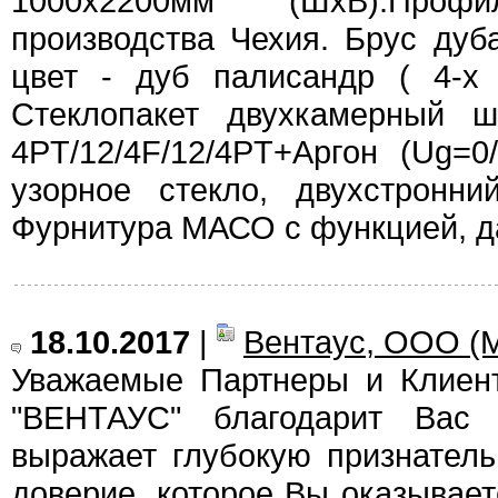
1000х2200мм (ШхВ).Про
производства Чехия. Брус дуб
цвет - дуб палисандр ( 4-х 
Стеклопакет двухкамерный 
4PT/12/4F/12/4PT+Аргон (Ug=0
узорное стекло, двухстронн
Фурнитура МАСО с функцией,
д
18.10.2017
|
Вентаус, ООО (
Уважаемые Партнеры и Клие
"ВЕНТАУС" благодарит Вас з
выражает глубокую признатель
доверие, которое Вы оказывает