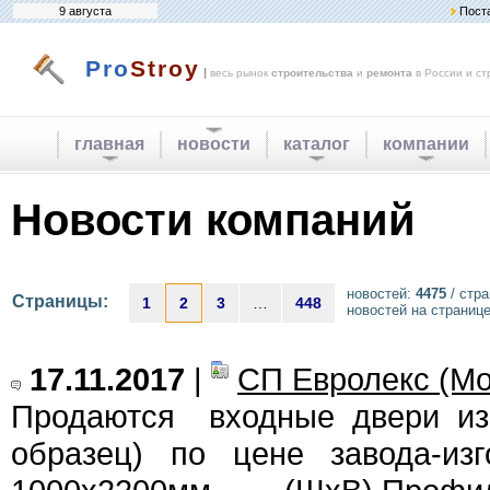
9 августа
Пост
Pro
Stroy
|
весь рынок
строительства
и
ремонта
в России и ст
главная
новости
каталог
компании
Новости компаний
новостей:
4475
/ стр
Страницы:
1
2
3
…
448
новостей на страниц
17.11.2017
|
СП Евролекс (Мо
Продаются входные двери из
образец) по цене завода-изг