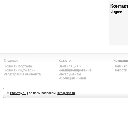
Контак
Адрес
Главная
Каталог
Компани
Новости портала
Вентиляция и
Поиск к
Новости индустрии
кондиционирование
Новости
Регистрация абонента
Инструменты
Изоляция и клеи
©
ProStroy.su
| по всем вопросам:
info@okis.ru