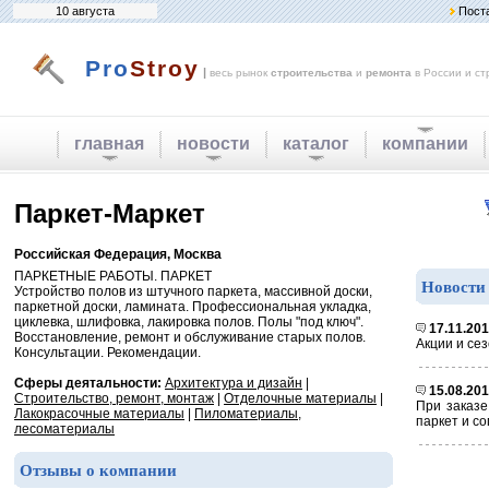
10 августа
Пост
Pro
Stroy
|
весь рынок
строительства
и
ремонта
в России и ст
главная
новости
каталог
компании
Паркет-Маркет
Российская Федерация, Москва
ПАРКЕТНЫЕ РАБОТЫ. ПАРКЕТ
Новости
Устройство полов из штучного паркета, массивной доски,
паркетной доски, ламината. Профессиональная укладка,
циклевка, шлифовка, лакировка полов. Полы "под ключ".
17.11.20
Восстановление, ремонт и обслуживание старых полов.
Акции и се
Консультации. Рекомендации.
Сферы деятальности:
Архитектура и дизайн
|
15.08.20
Строительство, ремонт, монтаж
|
Отделочные материалы
|
При заказе
Лакокрасочные материалы
|
Пиломатериалы,
паркет и с
лесоматериалы
Отзывы о компании