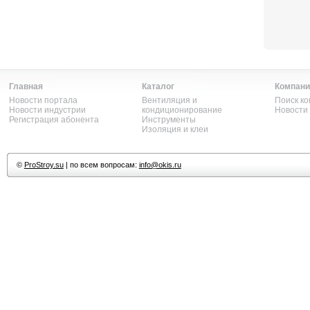
Главная
Каталог
Компани
Новости портала
Вентиляция и
Поиск к
Новости индустрии
кондиционирование
Новости
Регистрация абонента
Инструменты
Изоляция и клеи
©
ProStroy.su
| по всем вопросам:
info@okis.ru