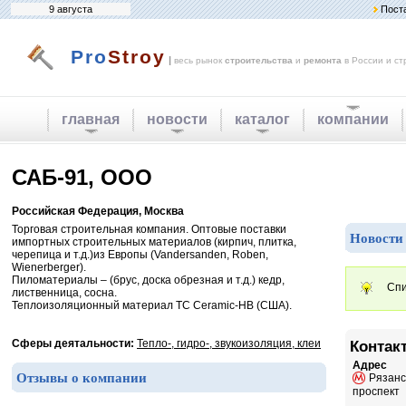
9 августа
Пост
Pro
Stroy
|
весь рынок
строительства
и
ремонта
в России и ст
главная
новости
каталог
компании
САБ-91, ООО
Российская Федерация, Москва
Торговая строительная компания. Оптовые поставки
Новости
импортных строительных материалов (кирпич, плитка,
черепица и т.д.)из Европы (Vandersanden, Roben,
Wienerberger).
Пиломатериалы – (брус, доска обрезная и т.д.) кедр,
Спи
лиственница, сосна.
Теплоизоляционный материал TC Ceramic-HB (США).
Сферы деятальности:
Тепло-, гидро-, звукоизоляция, клеи
Контак
Адрес
Отзывы о компании
Рязанс
проспект