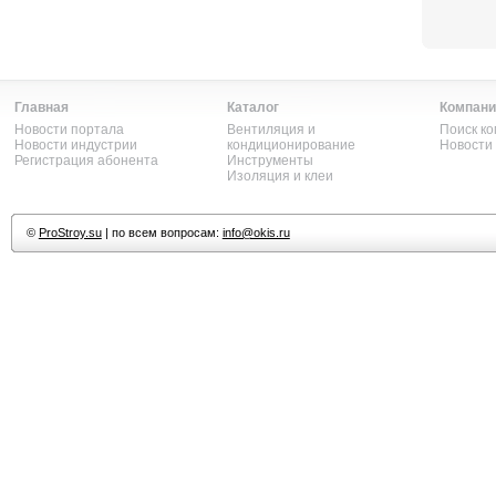
Главная
Каталог
Компани
Новости портала
Вентиляция и
Поиск к
Новости индустрии
кондиционирование
Новости
Регистрация абонента
Инструменты
Изоляция и клеи
©
ProStroy.su
| по всем вопросам:
info@okis.ru