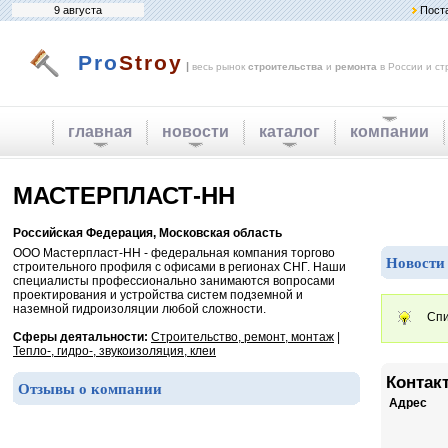
9 августа
Пост
Pro
Stroy
|
весь рынок
строительства
и
ремонта
в России и ст
главная
новости
каталог
компании
МАСТЕРПЛАСТ-НН
Российская Федерация, Московская область
ООО Мастерпласт-НН - федеральная компания торгово
Новости
строительного профиля с офисами в регионах СНГ. Наши
специалисты профессионально занимаются вопросами
проектирования и устройства систем подземной и
наземной гидроизоляции любой сложности.
Спи
Сферы деятальности:
Строительство, ремонт, монтаж
|
Тепло-, гидро-, звукоизоляция, клеи
Контак
Отзывы о компании
Адрес