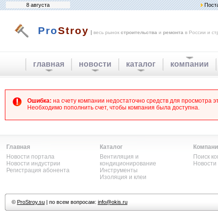
8 августа
Пост
Pro
Stroy
|
весь рынок
строительства
и
ремонта
в России и ст
главная
новости
каталог
компании
Ошибка:
на счету компании недостаточно средств для просмотра 
Необходимо пополнить счет, чтобы компания была доступна.
Главная
Каталог
Компани
Новости портала
Вентиляция и
Поиск к
Новости индустрии
кондиционирование
Новости
Регистрация абонента
Инструменты
Изоляция и клеи
©
ProStroy.su
| по всем вопросам:
info@okis.ru