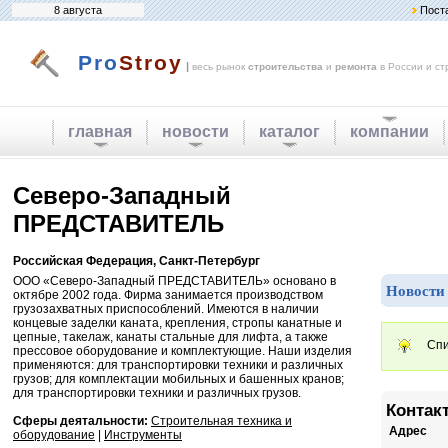
8 августа
Пост
Pro
Stroy
|
весь рынок
строительства
и
ремонта
в России и ст
главная
новости
каталог
компании
Северо-Западный
ПРЕДСТАВИТЕЛЬ
Российская Федерация, Санкт-Петербург
ООО «Северо-Западный ПРЕДСТАВИТЕЛЬ» основано в
Новости
октябре 2002 года. Фирма занимается производством
грузозахватных приспособлений. Имеются в наличии
концевые заделки каната, крепления, стропы канатные и
цепные, такелаж, канаты стальные для лифта, а также
Спи
прессовое оборудование и комплектующие. Наши изделия
применяются: для транспортировки техники и различных
грузов; для комплектации мобильных и башенных кранов;
для транспортировки техники и различных грузов.
Контак
Сферы деятальности:
Строительная техника и
Адрес
оборудование
|
Инструменты