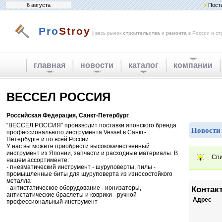
6 августа
Пост
Pro
Stroy
|
весь рынок
строительства
и
ремонта
в России и ст
главная
новости
каталог
компании
ВЕССЕЛ РОССИЯ
Российская Федерация, Санкт-Петербург
“ВЕССЕЛ РОССИЯ” производит поставки японского бренда
Новости
профессионального инструмента Vessel в Санкт-
Петербурге и по всей России.
У нас вы можете приобрести высококачественный
инструмент из Японии, запчасти и расходные материалы. В
Спи
нашем ассортименте:
- пневматический инструмент - шуруповерты, пилы -
промышленные биты для шуруповерта из износостойкого
металла
- антистатическое оборудование - ионизаторы,
Контак
антистатические браслеты и коврики - ручной
Адрес
профессиональный инструмент