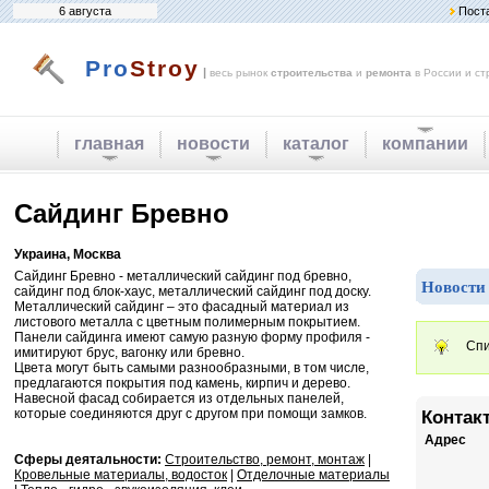
6 августа
Пост
Pro
Stroy
|
весь рынок
строительства
и
ремонта
в России и ст
главная
новости
каталог
компании
Сайдинг Бревно
Украина, Москва
Сайдинг Бревно - металлический сайдинг под бревно,
Новости
сайдинг под блок-хаус, металлический сайдинг под доску.
Металлический сайдинг – это фасадный материал из
листового металла с цветным полимерным покрытием.
Панели сайдинга имеют самую разную форму профиля -
Спи
имитируют брус, вагонку или бревно.
Цвета могут быть самыми разнообразными, в том числе,
предлагаются покрытия под камень, кирпич и дерево.
Навесной фасад собирается из отдельных панелей,
которые соединяются друг с другом при помощи замков.
Контак
Адрес
Сферы деятальности:
Строительство, ремонт, монтаж
|
Кровельные материалы, водосток
|
Отделочные материалы