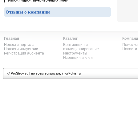
|
Тепло-, гидро-, звукоизоляция, клеи
Отзывы о компании
Главная
Каталог
Компани
Новости портала
Вентиляция и
Поиск к
Новости индустрии
кондиционирование
Новости
Регистрация абонента
Инструменты
Изоляция и клеи
©
ProStroy.su
| по всем вопросам:
info@okis.ru