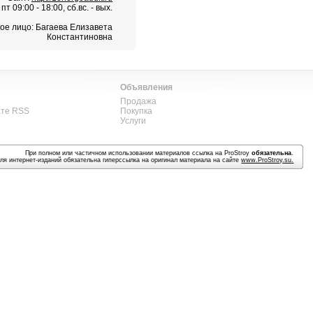
т 09:00 - 18:00, сб.вс. - вых.
ое лицо: Багаева Елизавета
Константиновна
Объявления
Продажа
ате RSS
Покупка
Услуги
При полном или частичном использовании материалов ссылка на ProStroy
обязательна
.
ля интернет-изданий обязательна гиперссылка на оригинал материала на сайте
www.ProStroy.su
.