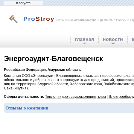
8 августа
Pro
Stroy
|
весь рынок
строительства
и
ремонта
в России и ст
главная
новости
Энергоаудит-Благовещенск
Российская Федерация, Амурская область
Компания ООО «Энергоаудит-Благовещенск» оказывает профессиональны
обязательного и добровольного энергоаудита для предприятий, организац
лиц на территории Амурской области, Хабаровского края, Забайкальского к
Саха (Якутия).
Сферы деятальности:
Тепло-, гидро-, звукоизоляция, клеи
|
Электрообору
Отзывы о компании