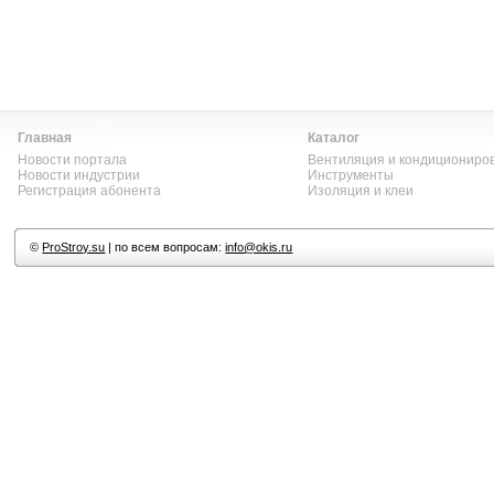
Главная
Каталог
Новости портала
Вентиляция и кондициониро
Новости индустрии
Инструменты
Регистрация абонента
Изоляция и клеи
©
ProStroy.su
| по всем вопросам:
info@okis.ru