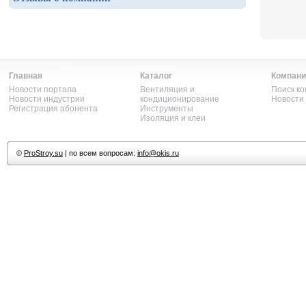
Главная
Каталог
Компани
Новости портала
Вентиляция и
Поиск к
Новости индустрии
кондиционирование
Новости
Регистрация абонента
Инструменты
Изоляция и клеи
©
ProStroy.su
| по всем вопросам:
info@okis.ru