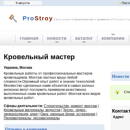
9 августа
Пост
Pro
Stroy
|
весь рынок
строительства
и
ремонта
в России и ст
главная
новости
каталог
компании
Кровельный мастер
Украина, Москва
Кровельные работы от профессиональных мастеров
Новости
кровельщиков. Монтаж скатных крыш любой
сложности.Огромный опыт работ и знание технологий.
Множество сделанных нами объектов в самых разных
регионах могут послужить примером качественно
Спи
выполненных нами кровельных работ. Монтаж всех видов
кровельных работ.
Сферы деятальности:
Строительство, ремонт, монтаж
|
Кровельные материалы, водосток
|
Тепло-, гидро-,
Контак
звукоизоляция, клеи
|
Окна, оконные блоки, остекление
|
Адрес
Пиломатериалы, лесоматериалы
Отзывы о компании