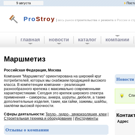
9 августа
Пост
Pro
Stroy
|
весь рынок
строительства
и
ремонта
в России и ст
главная
новости
каталог
компании
Маршметиз
Российская Федерация, Москва
Компания "Маршметиз" ориентирована на широкий круг
Новости
потребителей, которых мы снабжаем продукцией высокого
класса. В компетенции компании – реализация
разнообразного крепежа с максимально современными
характеристиками. Сегодня это крепеж широкого спектра
Спи
применения – саморезы, анкера, шурупы, дюбеля, а также
дополнительные изделия, такие, как гайки, зажимы, шайбы,
заклёпки высокой прочности.
Сферы деятальности:
Тепло-, гидро-, звукоизоляция, клеи
|
Контак
Строительная техника и оборудование
|
Инструменты
Адрес
Отзывы о компании