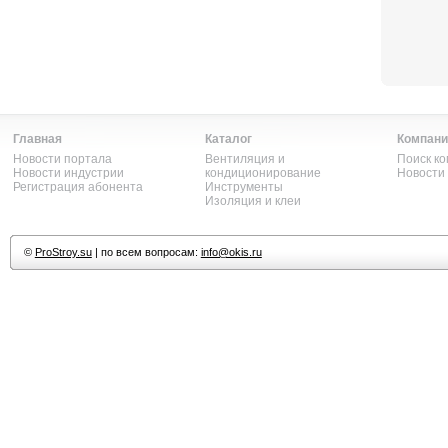
Главная
Каталог
Компани
Новости портала
Вентиляция и
Поиск к
Новости индустрии
кондиционирование
Новости
Регистрация абонента
Инструменты
Изоляция и клеи
©
ProStroy.su
| по всем вопросам:
info@okis.ru