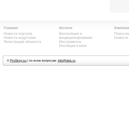
Главная
Каталог
Компани
Новости портала
Вентиляция и
Поиск к
Новости индустрии
кондиционирование
Новости
Регистрация абонента
Инструменты
Изоляция и клеи
©
ProStroy.su
| по всем вопросам:
info@okis.ru