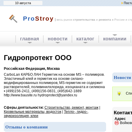
10 августа
Пост
Pro
Stroy
|
весь рынок
строительства
и
ремонта
в России и ст
главная
новости
каталог
компании
Гидропротект ООО
Российская Федерация, Москва
CarboLan КАРБО ЛАН Герметик на основе MS – полимеров.
Новости
Эластичный клей и герметик на основе силано-
модифицированных полимеров, MS-герметик не содержит
растворителей, поливинилхлорида, изоцианата и силикона
• (499)156-2411, (499)156-0831, (495)642-1889
Спи
http://www.bausite.ru hydroprotect@yandex.ru
Сферы деятальности:
Строительство, ремонт, монтаж
|
Кровельные материалы, водосток
|
Тепло-, гидро-,
Контак
звукоизоляция, клеи
Адрес
Войков
Отзывы о компании