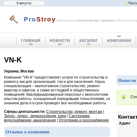
9 августа
Пост
Pro
Stroy
|
весь рынок
строительства
и
ремонта
в России и ст
главная
новости
каталог
компании
VN-K
Украина, Москва
Компания “VN-K” предоставляет услуги по строительству и
Новости
ремонту как для организаций, так и для населения. Наша
специализация – малоэтажное строительство, ремонт
квартир и офисов, а также коттеджей и общественных
помещений. Квалифицированный персонал с многолетним
Спи
опытом работы, оснащенный передовыми технологиями, со
знанием дела и в срок проведет все необходимые работы.
Сферы деятальности:
Строительство, ремонт, монтаж
|
Тепло-, гидро-, звукоизоляция, клеи
|
Сантехника,
Контак
водоснабжение, канализация
|
Отопление и газоснабжение
Адрес
Отзывы о компании