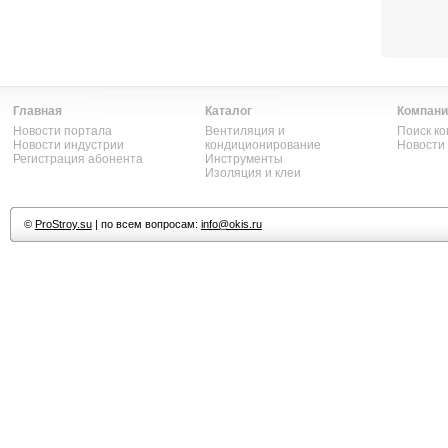
Главная
Каталог
Компани
Новости портала
Вентиляция и
Поиск к
Новости индустрии
кондиционирование
Новости
Регистрация абонента
Инструменты
Изоляция и клеи
©
ProStroy.su
| по всем вопросам:
info@okis.ru