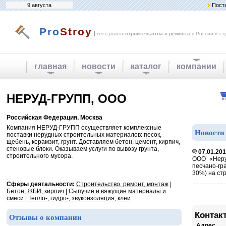
9 августа
Пост
Pro
Stroy
|
весь рынок
строительства
и
ремонта
в России и ст
главная
новости
каталог
компании
НЕРУД-ГРУПП, ООО
Российская Федерация, Москва
Компания НЕРУД-ГРУПП осуществляет комплексные
Новости
поставки нерудных строительных материалов: песок,
щебень, керамзит, грунт. Доставляем бетон, цемент, кирпич,
стеновые блоки. Оказываем услуги по вывозу грунта,
07.01.20
строительного мусора.
ООО «Неру
песчано-гр
30%) на ст
Сферы деятальности:
Строительство, ремонт, монтаж
|
Бетон, ЖБИ, кирпич
|
Сыпучие и вяжущие материалы и
смеси
|
Тепло-, гидро-, звукоизоляция, клеи
Контак
Отзывы о компании
Адрес