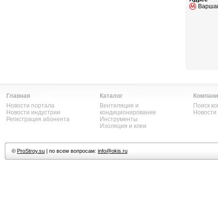
Варшав
Главная
Каталог
Компани
Новости портала
Вентиляция и
Поиск к
Новости индустрии
кондиционирование
Новости
Регистрация абонента
Инструменты
Изоляция и клеи
©
ProStroy.su
| по всем вопросам:
info@okis.ru