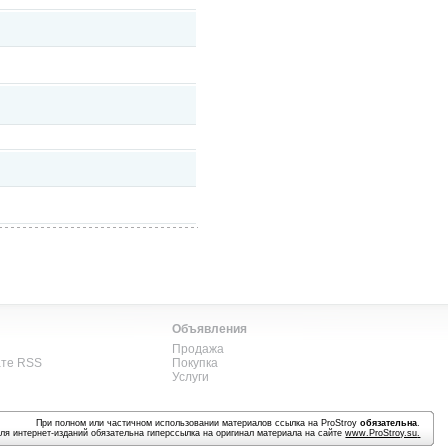
Объявления
Продажа
ате RSS
Покупка
Услуги
При полном или частичном использовании материалов ссылка на ProStroy
обязательна
.
ля интернет-изданий обязательна гиперссылка на оригинал материала на сайте
www.ProStroy.su
.