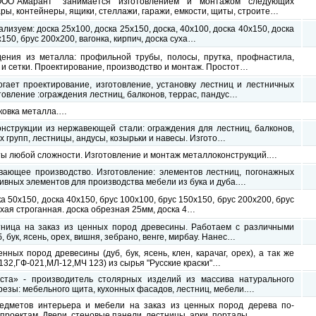
О"Амарант" занимается изготовлением и монтажом следующих
ары, контейнеры, ящики, стеллажи, гаражи, емкости, щиты, строите…
лизуем: доска 25х100, доска 25х150, доска, 40х100, доска 40х150, доска
150, брус 200х200, вагонка, кирпич, доска суха…
ения из металла: профильной трубы, полосы, прутка, профнастила,
и сетки. Проектирование, производство и монтаж. Простот…
гает проектирование, изготовление, установку лестниц и лестничных
овление :ограждения лестниц, балконов, террас, пандус…
ковка металла.…
онструкции из нержавеющей стали: ограждения для лестниц, балконов,
х групп, лестницы, андусы, козырьки и навесы. Изгото…
ы любой сложности. Изготовление и монтаж металлоконструкций.…
ающее производство. Изготовление: элементов лестниц, погонажных
ивных элементов для производства мебели из бука и дуба.…
а 50х150, доска 40х150, брус 100х100, брус 150х150, брус 200х200, брус
ухая строганная. доска обрезная 25мм, доска 4…
ница на заказ из ценных пород древесины. Работаем с различными
, бук, ясень, орех, вишня, зебрано, венге, мирбау. Нанес…
ных пород древесины (дуб, бук, ясень, клен, карачаг, орех), а так же
32,ГФ-021,МЛ-12,МЧ 123) из сырья "Русские краски"…
ста» - производитель столярных изделий из массива натурального
резы: мебельного щита, кухонных фасадов, лестниц, мебели.…
едметов интерьера и мебели на заказ из ценных пород дерева по-
роектам. Двери, стеновые панели, лестницы, арки, порталы,…