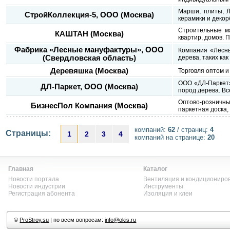
Марши, плиты, Л
СтройКоллекция-5, ООО (Москва)
керамики и декор
Строительные ма
КАШТАН (Москва)
квартир, домов.
Фабрика «Лесные мануфактуры», ООО
Компания «Лесны
(Свердловская область)
дерева, таких к
Деревяшка (Москва)
Торговля оптом 
ООО «ДЛ-Паркет»
ДЛ-Паркет, ООО (Москва)
пород дерева. Вс
Оптово-розничны
БизнесПол Компания (Москва)
паркетная доска,
компаний:
62
/ страниц:
4
Страницы:
1
2
3
4
компаний на странице:
20
Главная
Каталог
Новости портала
Вентиляция и кондициониро
Новости индустрии
Инструменты
Регистрация абонента
Изоляция и клеи
©
ProStroy.su
| по всем вопросам:
info@okis.ru