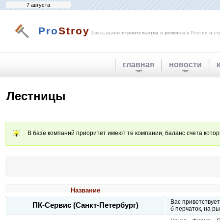
7 августа
Pro
Stroy
|
весь рынок
строительства
и
ремонта
в России и ст
главная
новости
Лестницы
В базе компаний приоритет имеют те компании, баланс счета кото
Название
Вас приветствуе
ПК-Сервис (Санкт-Петербург)
б перчаток, на р