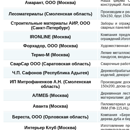
Наша фирма ОО
Амарант, ООО (Москва)
конструкций: Анг
Производим и реа
Лесоматериалы (Смоленская область)
50х150, брус 150х
Строительные материалы АИР, ООО
Заборы и огражд
(Санкт-Петербург)
сварных панелей 
Компания предло
IRONLINE (Москва)
ограждений.Изгот
Форхадор, ООО (Москва)
Художественная 
Легкие металлок
Термо-М (Москва)
пандусов, входны
СварСар ООО (Саратовская область)
Сварочные работ
Деревообрабатыв
Ч.П. Сафонов (Республика Адыгея)
изделий, декорат
ИП Митрофаненков А.Н. (Смоленская
Производим: доск
область)
150х200, доска с
Деревянная лест
АЛМЕБ (Москва)
материалами: дуб
Пиломатериал цен
Аванта (Москва)
ЛКМ (ПФ-115,НЦ-1
Компания «Бере
Береста, ООО (Орловская область)
дерева дуба и бе
Изготовление пр
Интерьер Клуб (Москва)
индивидуальным п