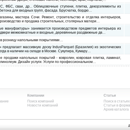
С, ФБС, сваи, др... Облицовочные ступени, плитка, декорэлементы из
бетона для входных групп, фасада. Брусчатка, бордю…
газины, мастера Сочи. Ремонт, строительство и отделка интерьеров,
 Производство и продажа строительных, столярных матери…
е мануфактуры» занимается производством предметов интерьера из
ак двери межкомнатные и входные, деревянные раздвижные дв…
и в розницу напольными покрытиями…
 предлагает массивную доску IndusParquet (Бразилия) из экзотических
егда в наличии на складе в Москве. Сукупира, Кумару…
е продажи напольных покрытий - ковролин, ковровая плитка, ламинат,
 линолеум. Дизайн услуги. Услуги по профессиональном…
Компании
Статьи
вание
Поиск компаний
Поиск в статьях
Новости компаний
Статьи в форм
Архив каталога
Д