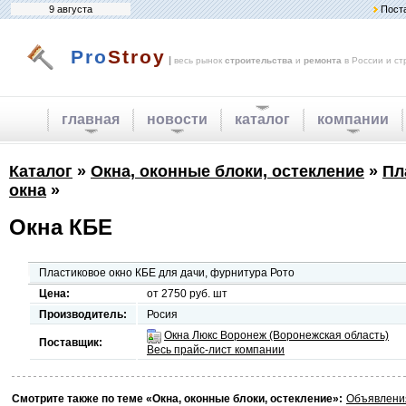
9 августа
Пост
Pro
Stroy
|
весь рынок
строительства
и
ремонта
в России и ст
главная
новости
каталог
компании
Каталог
»
Окна, оконные блоки, остекление
»
Пл
окна
»
Окна КБЕ
Пластиковое окно КБЕ для дачи, фурнитура Рото
Цена:
от 2750 руб. шт
Производитель:
Росия
Окна Люкс Воронеж (Воронежская область)
Поставщик:
Весь прайс-лист компании
Смотрите также по теме «Окна, оконные блоки, остекление»:
Объявлени