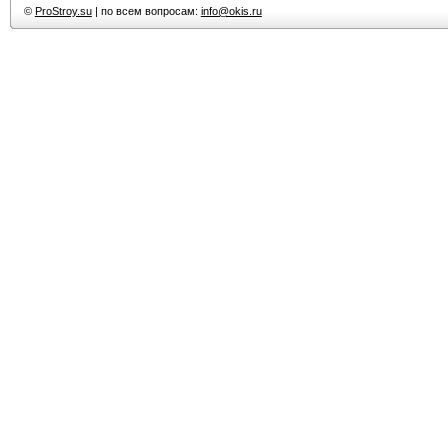
©
ProStroy.su
| по всем вопросам:
info@okis.ru