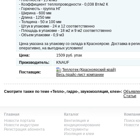
- Плотность - 15 кг/м3
- Коэффициент теплопроводности - 0,038 Вт/м2 К
- Горючесть - группа НГ
- Ширина - 600 мм
- Длина - 1250 мм
- Толщина - 50 и 100 мм
- Штук в упаковке - 24 и 12 соответственно
- Площадь в упаковке - 18 м2 и 9 м2 соответственно
- Объем упаковки - 0,9 м3
Цена указана за упаковку со склада в Красноярске. Доставка в рег
оперативно, на выгодных условиях!
Цена:
1509 руб. упак
Производитель:
KNAUF
Теплотек (Красноярский край)
Поставщик:
Весь прайс-лист компании
Смотрите также по теме «Тепло-, гидро-, звукоизоляция, клеи»:
Объявлен
Статьи
Главная
Каталог
Компани
Новости портала
Вентиляция и
Поиск к
Новости индустрии
кондиционирование
Новости
Регистрация абонента
Инструменты
Изоляция и клеи