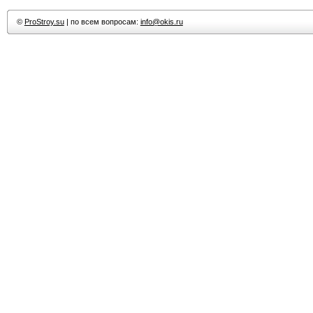
©
ProStroy.su
| по всем вопросам:
info@okis.ru