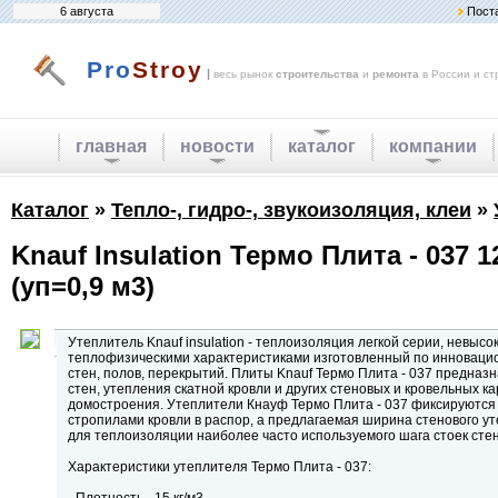
6 августа
Пост
Pro
Stroy
|
весь рынок
строительства
и
ремонта
в России и ст
главная
новости
каталог
компании
Каталог
»
Тепло-, гидро-, звукоизоляция, клеи
»
Knauf Insulation Термо Плита - 037 1
(уп=0,9 м3)
Утеплитель Knauf insulation - теплоизоляция легкой серии, невыс
теплофизическими характеристиками изготовленный по инноваци
стен, полов, перекрытий. Плиты Knauf Термо Плита - 037 предна
стен, утепления скатной кровли и других стеновых и кровельных к
домостроения. Утеплители Кнауф Термо Плита - 037 фиксируются 
стропилами кровли в распор, а предлагаемая ширина стенового у
для теплоизоляции наиболее часто используемого шага стоек стен
Характеристики утеплителя Термо Плита - 037: