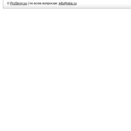
©
ProStroy.su
| по всем вопросам:
info@okis.ru