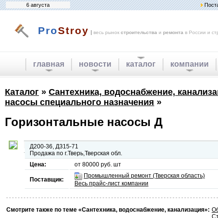
6 августа
Пост
Pro
Stroy
|
весь рынок
строительства
и
ремонта
в России и ст
главная
новости
каталог
компании
Каталог
»
Сантехника, водоснабжение, канализ
насосы специального назначения
»
Горизонтальные насосы Д
Д200-36, Д315-71
Продажа по г.Тверь,Тверская обл.
Цена:
от 80000 руб. шт
Промышленный ремонт (Тверская область)
Поставщик:
Весь прайс-лист компании
Смотрите также по теме «Сантехника, водоснабжение, канализация»:
О
С