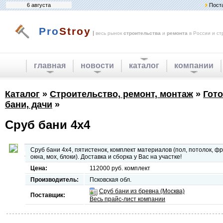
6 августа
Пост
Pro
Stroy
|
весь рынок
строительства
и
ремонта
в России и ст
главная
новости
каталог
компании
Каталог
»
Строительство, ремонт, монтаж
»
Гото
бани, дачи
»
Сруб бани 4х4
Сруб бани 4х4, пятистенок, комплект материалов (пол, потолок, ф
окна, мох, блоки). Доставка и сборка у Вас на участке!
Цена:
112000 руб. комплект
Производитель:
Псковская обл.
Сруб бани из бревна (Москва)
Поставщик:
Весь прайс-лист компании