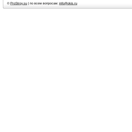
©
ProStroy.su
| по всем вопросам:
info@okis.ru