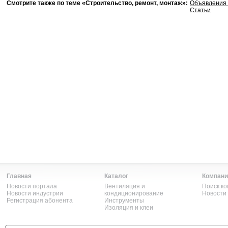
Смотрите также по теме «Строительство, ремонт, монтаж»:
Объявления 
Статьи
Главная
Каталог
Компани
Новости портала
Вентиляция и
Поиск к
Новости индустрии
кондиционирование
Новости
Регистрация абонента
Инструменты
Изоляция и клеи